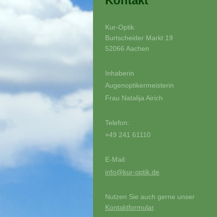
Kontakt
Kur-Optik
Burtscheider Markt 19
52066 Aachen
Inhaberin
Augenoptikermeisterin
Frau Natalija Airich
Telefon:
+49 241 61110
E-Mail:
info@kur-optik.de
Nutzen Sie auch gerne unser
Kontaktformular
.